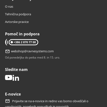
O nas
Tehnična podpora
Avtorske pravice
Pomoč in podpora
tel: 02 870 77 00
webshop@ravnesystems.com
Od ponedeljka do petka med 8. in 15. uro.
Sledite nam
youtube
linkedin
E-novice
Prijavite se na e-novice in redno vas bomo obveščali o
ugodnostih, posebnih ponudbah in novostih.