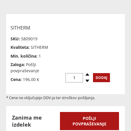
SITHERM
SKU:
5809019
Kvaliteta:
SITHERM
Min. količina:
1
Zaloga:
Pošlji
povpraševanje
Povečaj
DODAJ
Cena:
196,00 €
Zmanjšaj
* Cene ne vključujejo DDV-ja ter stroškov pošiljanja.
Zanima me
POŠLJI
izdelek
POVPRAŠEVANJE