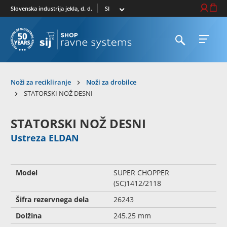
Izberi trg
Prijava / R
Košari
Slovenska industrija jekla, d. d.
Odpri iskalnik
Odpri 
Na domačo stran
Noži za recikliranje
Noži za drobilce
STATORSKI NOŽ DESNI
STATORSKI NOŽ DESNI
Ustreza ELDAN
Model
SUPER CHOPPER
(SC)1412/2118
Šifra rezervnega dela
26243
Dolžina
245.25 mm