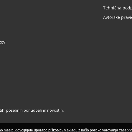
Tehnična pod
Avtorske pravi
kov
stih, posebnih ponudbah in novostih.
tno mesto, dovoljujete uporabo piškotkov v skladu z našo
politiko varovanja zasebno