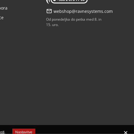
pora
webshop@ravnesystems.com
ce
Od ponedeljka do petka med 8. in
15. uro.
sti
.
Nastavitve