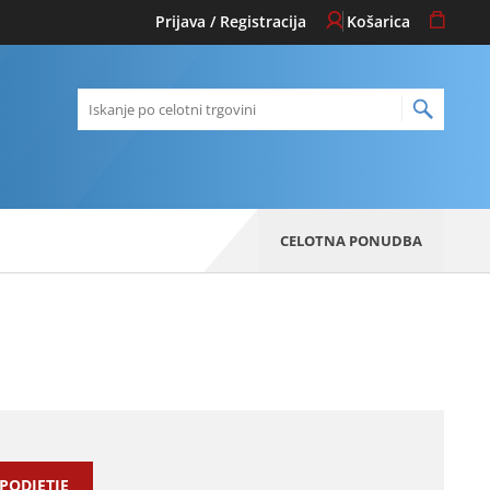
Prijava / Registracija
Košarica
Iskanje po celotni trgovini
CELOTNA PONUDBA
 PODJETJE