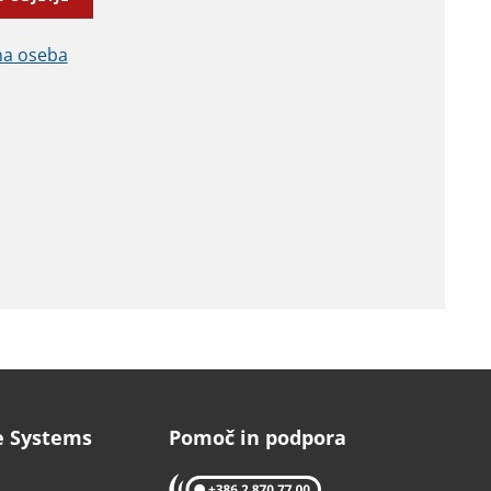
čna oseba
e Systems
Pomoč in podpora
tel: 02 870 77 00