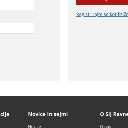
Registrirajte se kot fizi
cije
Novice in sejmi
O SIJ Ravn
Novice
O nas