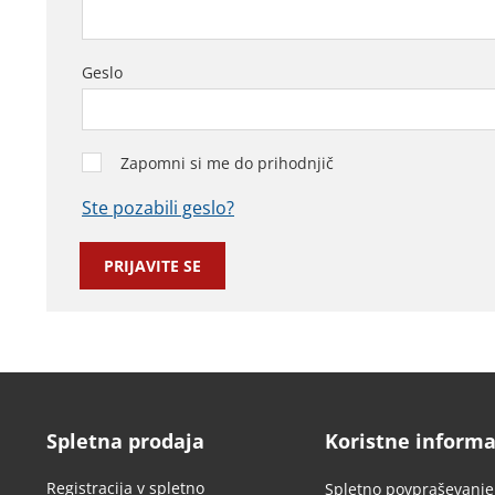
Geslo
Zapomni si me do prihodnjič
Ste pozabili geslo?
Spletna prodaja
Koristne informa
Registracija v spletno
Spletno povpraševanje