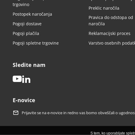
trgovino
Preklic naročila
Postopek naročanja
Pravica do odstopa od
Pogoji dostave
naročila
Pogoji plačila
Reklamacijski proces
Pogoji spletne trgovine
Varstvo osebnih podat
Sledite nam
youtube
linkedin
E-novice
Prijavite se na e-novice in redno vas bomo obveščali o ugodno
S tem, ko uporabljate sple