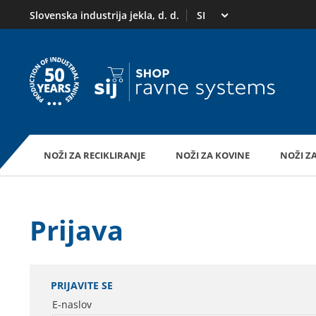
Izberi trg
Slovenska industrija jekla, d. d.
Na domačo stran
NOŽI ZA RECIKLIRANJE
NOŽI ZA KOVINE
NOŽI Z
Prijava
PRIJAVITE SE
E-naslov