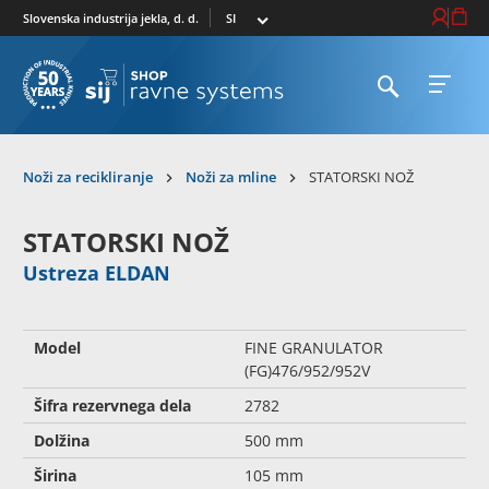
Izberi trg
Prijava / R
Košari
Slovenska industrija jekla, d. d.
Odpri iskalnik
Odpri 
Na domačo stran
Noži za recikliranje
Noži za mline
STATORSKI NOŽ
STATORSKI NOŽ
Ustreza ELDAN
Model
FINE GRANULATOR
(FG)476/952/952V
Šifra rezervnega dela
2782
Dolžina
500 mm
Širina
105 mm