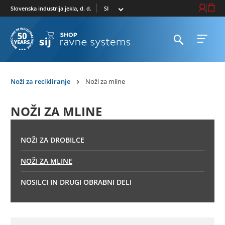
Izberi trg
Prijava / R
Košari
Slovenska industrija jekla, d. d.
Odpri iskalnik
Odpri 
Na domačo stran
Noži za recikliranje
Noži za mline
NOŽI ZA MLINE
NOŽI ZA DROBILCE
NOŽI ZA MLINE
NOSILCI IN DRUGI OBRABNI DELI