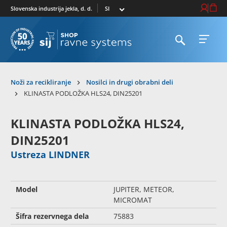
Izberi trg
Prijava / R
Košari
Slovenska industrija jekla, d. d.
Odpri iskalnik
Odpri 
Na domačo stran
Noži za recikliranje
Nosilci in drugi obrabni deli
KLINASTA PODLOŽKA HLS24, DIN25201
KLINASTA PODLOŽKA HLS24,
DIN25201
Ustreza LINDNER
Model
JUPITER, METEOR,
MICROMAT
Šifra rezervnega dela
75883