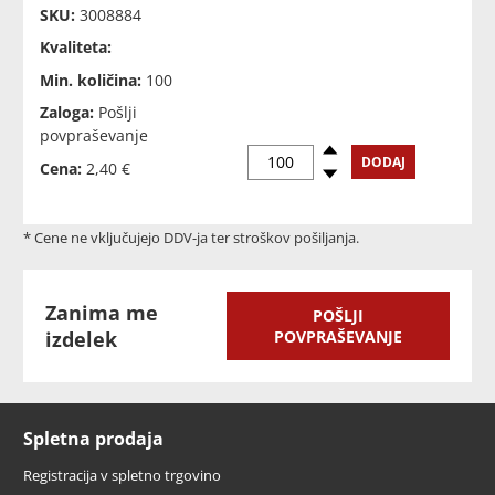
SKU:
3008884
Kvaliteta:
Min. količina:
100
Zaloga:
Pošlji
povpraševanje
Povečaj
DODAJ
Cena:
2,40 €
Zmanjšaj
* Cene ne vključujejo DDV-ja ter stroškov pošiljanja.
Zanima me
POŠLJI
izdelek
POVPRAŠEVANJE
Spletna prodaja
Registracija v spletno trgovino